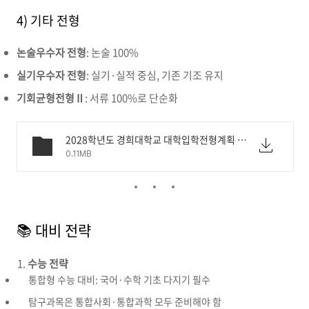
4) 기타 전형
논술우수자 전형
: 논술 100%
실기우수자 전형
: 실기·실적 중심, 기존 기조 유지
기회균형전형Ⅱ
: 서류 100%로 단순화
2028학년도 경희대학교 대학입학전형계획 주요사항_홈페이지_공지.pdf
0.11MB
📚 대비 전략
수능 전략
통합형 수능 대비: 국어·수학 기초 다지기 필수
탐구과목은 통합사회·통합과학 모두 준비해야 함