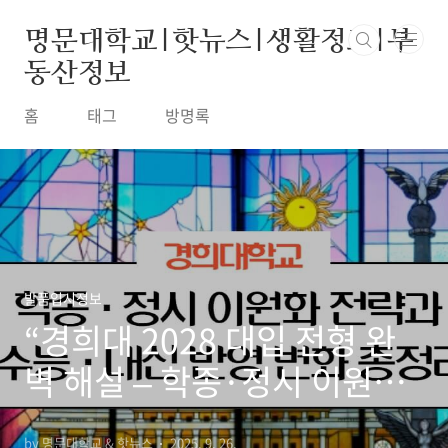
본문 바로가기
명문대학교|핫뉴스|생활정보|부
동산정보
홈
태그
방명록
발품입시정보
“경희대 2028 대입 전형 완
벽 해설 – 학종·정시 이원화
전략과 수능·내신 반영 변화
by 명문대학교 & 핫뉴스
2025. 9. 26.