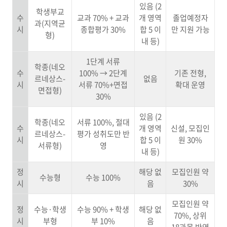
있음 (2
학생부교
수
교과 70% + 교과
개 영역
졸업예정자
과(지역균
시
종합평가 30%
합 5 이
만 지원 가능
형)
내 등)
1단계 서류
학종(네오
수
100% → 2단계
기존 전형,
르네상스-
없음
시
서류 70%+면접
확대 운영
면접형)
30%
있음 (2
학종(네오
서류 100%, 절대
수
개 영역
신설, 모집인
르네상스-
평가 성취도만 반
시
합 5 이
원 30%
서류형)
영
내 등)
정
해당 없
모집인원 약
수능형
수능 100%
시
음
30%
모집인원 약
정
수능·학생
수능 90% + 학생
해당 없
70%, 상위
시
부형
부 10%
음