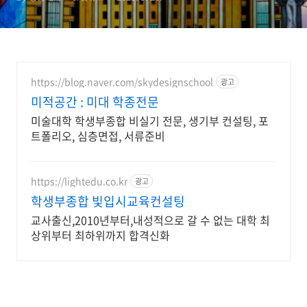
총정리”
https://blog.naver.com/skydesignschool
광고
미적공간 : 미대 학종전문
미술대학 학생부종합 비실기 전문, 생기부 컨설팅, 포
트폴리오, 심층면접, 서류준비
https://lightedu.co.kr
광고
학생부종합 빛입시교육컨설팅
교사출신,2010년부터,내성적으로 갈 수 없는 대학 최
상위부터 최하위까지 합격신화