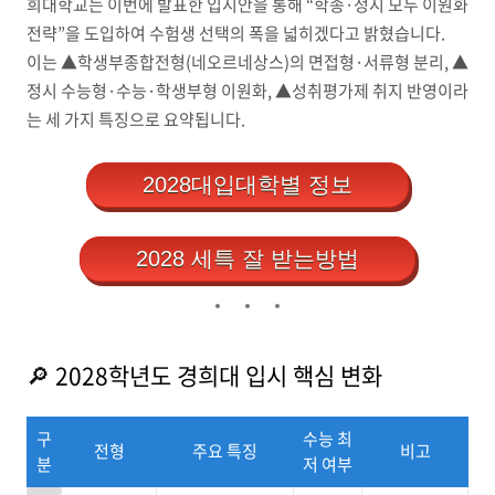
희대학교는 이번에 발표한 입시안을 통해 “학종·정시 모두 이원화
전략”을 도입하여 수험생 선택의 폭을 넓히겠다고 밝혔습니다.
이는 ▲학생부종합전형(네오르네상스)의 면접형·서류형 분리, ▲
정시 수능형·수능·학생부형 이원화, ▲성취평가제 취지 반영이라
는 세 가지 특징으로 요약됩니다.
2028대입대학별 정보
2028 세특 잘 받는방법
🔎 2028학년도 경희대 입시 핵심 변화
구
수능 최
전형
주요 특징
비고
분
저 여부