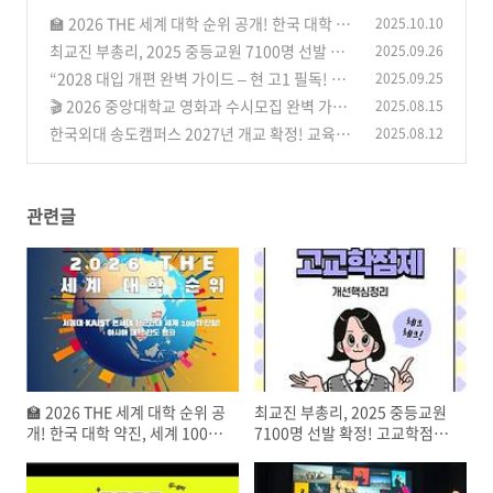
🏫 2026 THE 세계 대학 순위 공개! 한국 대학 약
2025.10.10
진, 세계 100위에 4곳 진입 “역대 최초 쾌거
최교진 부총리, 2025 중등교원 7100명 선발 확
2025.09.26
(0)
정! 고교학점제 개선 핵심 정리
“2028 대입 개편 완벽 가이드 – 현 고1 필독! 통
2025.09.25
(0)
합형 수능·5등급 내신·학생부 변화 총정리”
🎬 2026 중앙대학교 영화과 수시모집 완벽 가이
2025.08.15
(0)
드 | 실기·수능·전형방법 총정리
한국외대 송도캠퍼스 2027년 개교 확정! 교육부
2025.08.12
(5)
승인·학과·입학정원·특화전략 총정리
(10)
관련글
🏫 2026 THE 세계 대학 순위 공
최교진 부총리, 2025 중등교원
개! 한국 대학 약진, 세계 100위
7100명 선발 확정! 고교학점제
에 4곳 진입 “역대 최초 쾌거
개선 핵심 정리