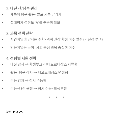
내신·학생부 관리
세특에 탐구 활동·발표 기록 남기기
절대평가 성취도 ‘A’를 꾸준히 확보
과목 선택 전략
자연계열 희망자는 수학·과학 권장 학점 이수 필수 (가산점 부여)
인문계열은 국어·사회 중심 과목 충실히 이수
전형별 지원 전략
내신 강자 → 학생부교과/네오르네상스 서류형
활동·탐구 강자 → 네오르네상스 면접형
수능 강자 → 정시 수능형
수능+내신 균형 → 정시 수능·학생부형
💡 FAQ