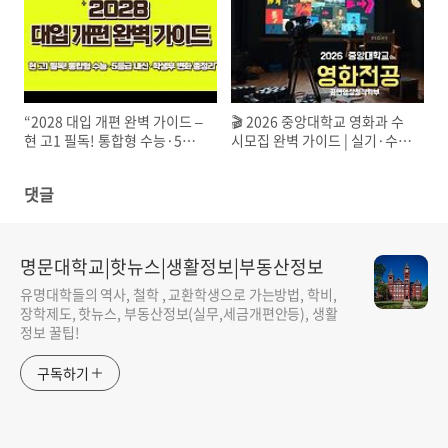
“2028 대입 개편 완벽 가이드 –
🎬 2026 중앙대학교 영화과 수
현 고1 필독! 통합형 수능·5등
시모집 완벽 가이드 | 실기·수능
급 내신·학생부 변화 총정리”
·전형방법 총정리
댓글
명문대학교|핫뉴스|생활정보|부동산정보
유명대학들의 역사, 철학 , 교환학생으로 가는방법, 학비,
장학제도, 핫뉴스, 부동산정보(실무,세금개편안등), 생활
정보 꿀팁!
구독하기