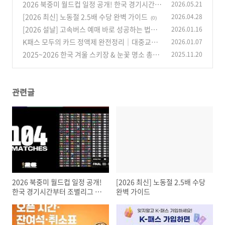
2026 북중미 월드컵 일정 공개! 한국 경기시간부
2026.05.21
터 조별리그 대진까지 총정리
[2026 최신] 노동절 2.5배 수당 완벽 가이드
2026.04.28
(0)
(0)
[2026 설날] 고속버스 예매 바로 성공하는 법｜
2026.01.16
오픈 시간·잔여석·취소표 알림까지 즉시 실행 가
K패스 모두의 카드 정액제 완전정리｜대중교통
2026.01.07
이드
무제한 요금제, 얼마 쓰면 이득일까? (2026 최
(0)
2025~2026 한국 겨울 스키장 & 눈꽃 명소 총정
2025.11.20
신)
리: 축제부터 개장 일정까지
(0)
(1)
관련글
2026 북중미 월드컵 일정 공개!
[2026 최신] 노동절 2.5배 수당
한국 경기시간부터 조별리그 대
완벽 가이드
진까지 총정리