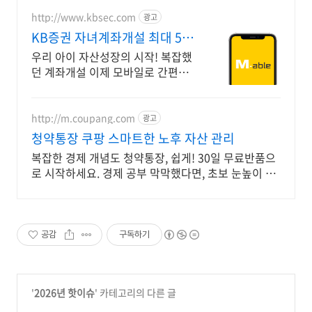
http://www.kbsec.com
광고
KB증권 자녀계좌개설 최대 5만
원 주식쿠폰
우리 아이 자산성장의 시작! 복잡했
던 계좌개설 이제 모바일로 간편하
게 끝! 첫 계좌 개설 시 주식쿠폰 최
대 5만원 제공 (조건 충족 시)
http://m.coupang.com
광고
청약통장 쿠팡 스마트한 노후 자산 관리
복잡한 경제 개념도 청약통장, 쉽게! 30일 무료반품으
로 시작하세요. 경제 공부 막막했다면, 초보 눈높이 책
으로 현명한 선택을 쿠팡에서!
공감
구독하기
'
2026년 핫이슈
' 카테고리의 다른 글