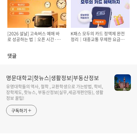
[2026 설날] 고속버스 예매 바
K패스 모두의 카드 정액제 완전
로 성공하는 법｜오픈 시간·잔
정리｜대중교통 무제한 요금제,
여석·취소표 알림까지 즉시 실
얼마 쓰면 이득일까? (2026 최
행 가이드
신)
댓글
명문대학교|핫뉴스|생활정보|부동산정보
유명대학들의 역사, 철학 , 교환학생으로 가는방법, 학비,
장학제도, 핫뉴스, 부동산정보(실무,세금개편안등), 생활
정보 꿀팁!
구독하기