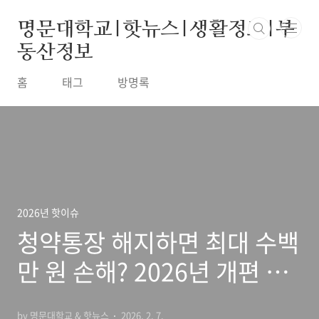
본문 바로가기
명문대학교|핫뉴스|생활정보|부
동산정보
홈
태그
방명록
2026년 핫이슈
청약통장 해지하면 최대 수백
만 원 손해? 2026년 개편 청
약제도에서 절대 해지하면 안
by 명문대학교 & 핫뉴스
2026. 2. 7.