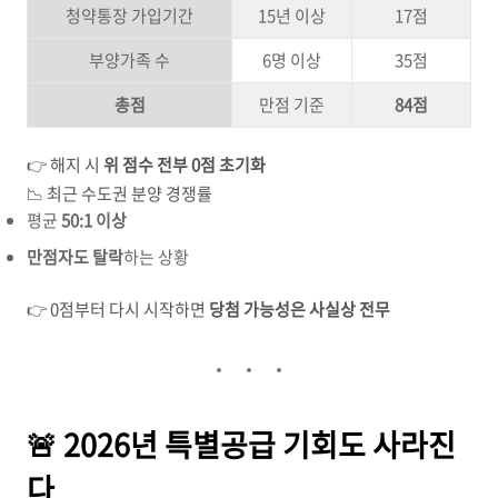
청약통장 가입기간
15년 이상
17점
부양가족 수
6명 이상
35점
총점
만점 기준
84점
👉 해지 시
위 점수 전부 0점 초기화
📉 최근 수도권 분양 경쟁률
평균
50:1 이상
만점자도 탈락
하는 상황
👉 0점부터 다시 시작하면
당첨 가능성은 사실상 전무
🚨 2026년 특별공급 기회도 사라진
다