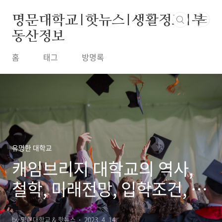
본문 바로가기
명문대학교|핫뉴스|생활정보|부
동산정보
홈
태그
방명록
유명한 대학교
캐임브리지 대학교의 역사,
철학, 미래전망, 입학조건, 교
환학생, 학비, 장학제도
by 명문대학교 & 핫뉴스
2023. 4. 14.