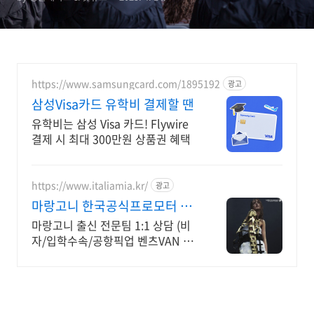
https://www.samsungcard.com/1895192
광고
삼성Visa카드 유학비 결제할 땐
유학비는 삼성 Visa 카드! Flywire
결제 시 최대 300만원 상품권 혜택
https://www.italiamia.kr/
광고
마랑고니 한국공식프로모터 마
랑고니 출신 전문팀 코칭
마랑고니 출신 전문팀 1:1 상담 (비
자/입학수속/공항픽업 벤츠VAN 무
료 지원)