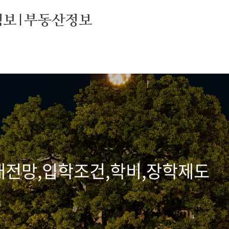
정보|부동산정보
래전망,입학조건,학비,장학제도