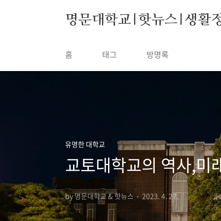
본문 바로가기
명문대학교|핫뉴스|생활
홈
태그
방명록
유명한 대학교
교토대학교의 역사,미
by 명문대학교 & 핫뉴스
2023. 4. 27.