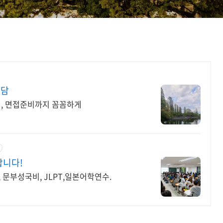
상담
서, 면접준비까지 꼼꼼하게
합니다!
 문부성국비, JLPT,일본어학연수.