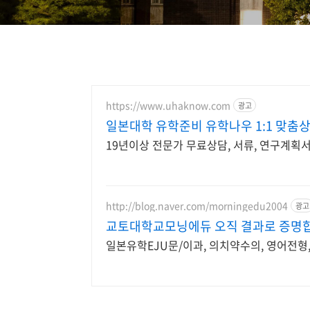
https://www.uhaknow.com
광고
일본대학 유학준비 유학나우 1:1 맞춤
19년이상 전문가 무료상담, 서류, 연구계획
http://blog.naver.com/morningedu2004
광고
교토대학교모닝에듀 오직 결과로 증명
일본유학EJU문/이과, 의치약수의, 영어전형,