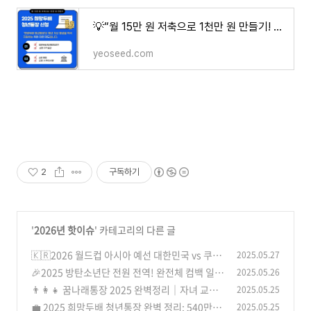
💡“월 15만 원 저축으로 1천만 원 만들기! 2025 희망두배 청년통장 신청방법 총정리”
yeoseed.com
2
구독하기
'
2026년 핫이슈
' 카테고리의 다른 글
🇰🇷2026 월드컵 아시아 예선 대한민국 vs 쿠웨
2025.05.27
이트 – 경기정보, 티켓예매, 입장안내 총정리!
🎉2025 방탄소년단 전원 전역! 완전체 컴백 일정
2025.05.26
(2)
및 기대 포인트 총정리
👨‍👩‍👧 꿈나래통장 2025 완벽정리｜자녀 교육
2025.05.25
(4)
비를 2배로! 최대 1,080만 원 받는 법
💼 2025 희망두배 청년통장 완벽 정리: 540만원
2025.05.25
(1)