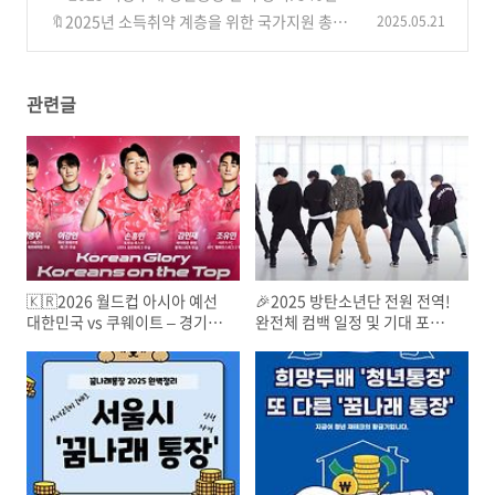
저축하면 1080만원! 신청 자격부터 꿀팁까지
🔖2025년 소득취약 계층을 위한 국가지원 총정
2025.05.21
(4)
리｜주거·의료·법률·저축까지 한번에!
(4)
관련글
🇰🇷2026 월드컵 아시아 예선
🎉2025 방탄소년단 전원 전역!
대한민국 vs 쿠웨이트 – 경기정
완전체 컴백 일정 및 기대 포인
보, 티켓예매, 입장안내 총정리!
트 총정리