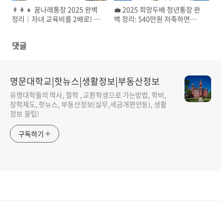
👨‍👩‍👧 꿈나래통장 2025 완벽
💼 2025 희망두배 청년통장 완
정리｜자녀 교육비를 2배로! 최
벽 정리: 540만원 저축하면
대 1,080만 원 받는 법
1080만원! 신청 자격부터 꿀팁
까지
댓글
명문대학교|핫뉴스|생활정보|부동산정보
유명대학들의 역사, 철학 , 교환학생으로 가는방법, 학비,
장학제도, 핫뉴스, 부동산정보(실무,세금개편안등), 생활
정보 꿀팁!
구독하기