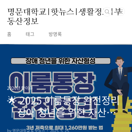
본문 바로가기
명문대학교|핫뉴스|생활정보|부
동산정보
홈
태그
방명록
2026년 핫이슈
🌟 2025 이룸통장 완전정리
｜장애 청년을 위한 자산형
성! 최대 1,260만원 받는 방
by 명문대학교 & 핫뉴스
2025. 5. 25.