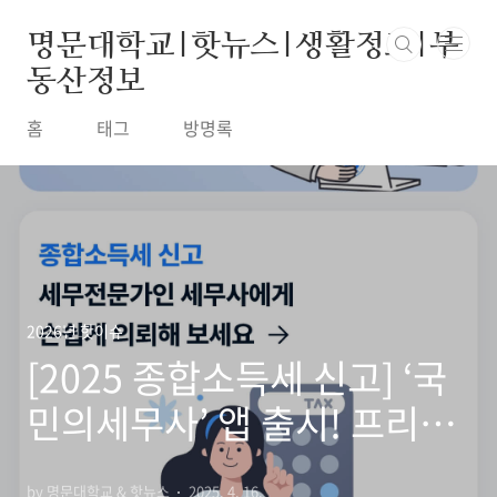
본문 바로가기
명문대학교|핫뉴스|생활정보|부
동산정보
홈
태그
방명록
2026년 핫이슈
[2025 종합소득세 신고] ‘국
민의세무사’ 앱 출시! 프리랜
서·자영업자 세무신고 이제
by 명문대학교 & 핫뉴스
2025. 4. 16.