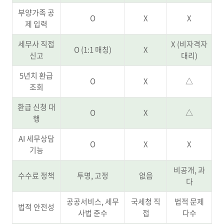
부양가족 공
O
X
X
제 입력
세무사 직접
X (비자격자
O (1:1 매칭)
X
신고
대리)
5년치 환급
O
X
△
조회
환급 신청 대
O
X
△
행
AI 세무상담
O
X
X
기능
비공개, 과
수수료 정책
투명, 고정
없음
다
공공서비스, 세무
국세청 직
법적 문제
법적 안전성
사법 준수
접
다수