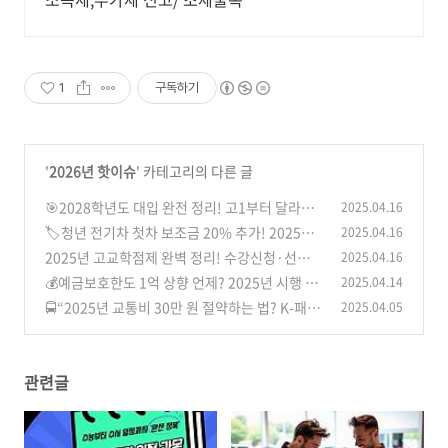
1
구독하기
'
2026년 핫이슈
' 카테고리의 다른 글
🎯2028학년도 대입 완전 정리! 고1부터 달라지
2025.04.16
는 수능·모평 일정·과목 반영까지 한눈에
🏷️청년 전기차 첫차 보조금 20% 추가! 2025년
2025.04.16
(0)
전기차 구매 혜택 총정리
2025년 고교학점제 완벽 정리! 수강신청·선택과
2025.04.16
(2)
목·시간표·등급 총정리
💰예금보호한도 1억 상향 언제? 2025년 시행 전
2025.04.14
(1)
망! 지금 알아야 할 예금자보호법 최신 정보 총정
🚍“2025년 교통비 30만 원 절약하는 법? K-패스
2025.04.05
리
완벽 가이드”
(2)
(0)
관련글