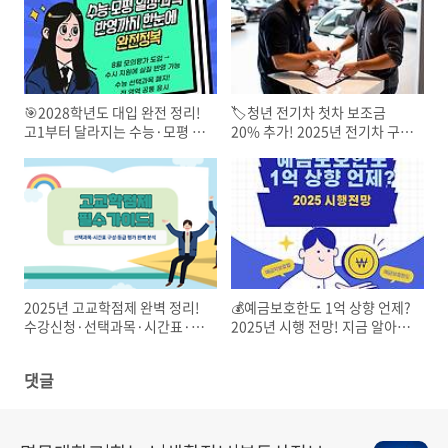
🎯2028학년도 대입 완전 정리!
🏷️청년 전기차 첫차 보조금
고1부터 달라지는 수능·모평 일
20% 추가! 2025년 전기차 구매
정·과목 반영까지 한눈에
혜택 총정리
2025년 고교학점제 완벽 정리!
💰예금보호한도 1억 상향 언제?
수강신청·선택과목·시간표·등
2025년 시행 전망! 지금 알아야
급 총정리
할 예금자보호법 최신 정보 총정
리
댓글