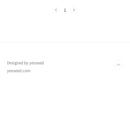
터 교육·의료비 지원까지!✔ 에너지·통신비·문
화 바우처 혜택 총정리✔ 저소득층을 위한 신규
1
지원금까지 완벽 분석!💡 2025년 지원금 & 바우
처, 놓치지 말고 꼭 신청하세요!✅ 2025년 저소
득층 지원금 & 바우처란?정부는 저소득층 가구
의 생활 안정을 돕기 위해 현금 지원 및 바우처 프
로그램을 운영하고 있습니다.📌 대상: 기초생활
수급자, 차상위계층, 한부모가족 등📌 혜택: 생계
·의료·주거·교육 지원, 통신비·에너지 바우처,
긴급복지 지원 등💡 2025년에는 지..
Designed by yeoseed
yeoseed.com