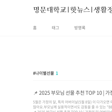
본문 바로가기
명문대학교|핫뉴스|생활
홈
태그
방명록
나이별선물
1
5월은 가정의 달, 특히 어버이날(5월 8일) 이 다가오
많아요.부모님께 실용적이면서도 감동을 줄 수 있는 "BES
📌 2025 부모님 선물 추천 TOP 10 | 가정의 달 어버