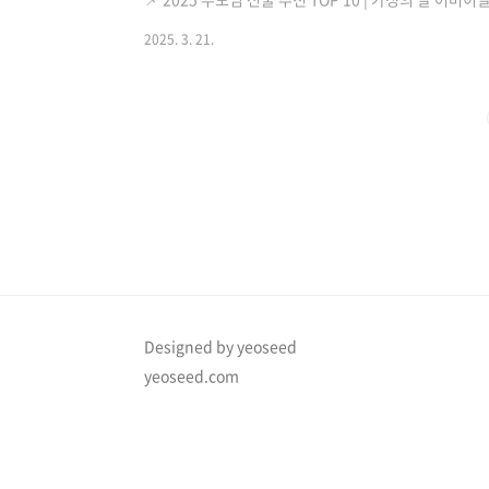
좋을까요?다가오는 가정의 달(5월), 특히 어버이날(5월 
2025. 3. 21.
민되시죠?2025년 최신 트렌드를 반영한 "부모님이 정말 
해 드릴게요!🎉 2025 부모님 선물 추천 TOP 101. AI 
💡 2025년 최신 스마트 기기로 부모님께 편리함을 선물하세
Designed by yeoseed
yeoseed.com