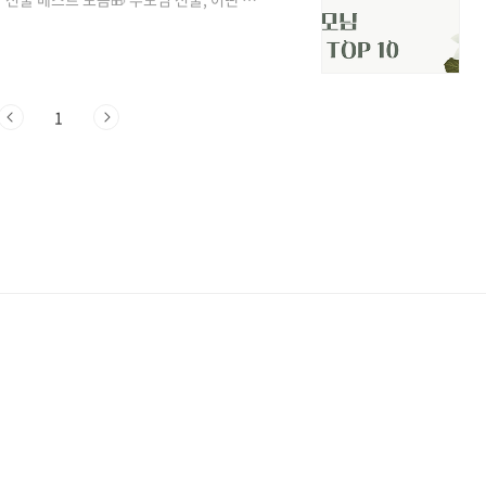
8일) 에 부모님께 어떤 선물을 드릴지 고
좋아하시는 BEST 선물 10가지" 를 소개
음성 비서 & 스마트폰 (📱 최신 IT 기기)
요!📌 추천 제품: 삼성 ..
1