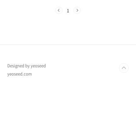
방법부터 사용처까지 한눈에1. 2차 소비쿠폰 개
요행정안전부는 2025년 9월 22일(월) 오전 9시
1
부터 10월 31일(금) 오후 6시까지 민생회복 소비
쿠폰 2차 지급 신청을 개시했습니다. 이번 정책은
경기 침체 속 국민 생활 안정과 내수 활성화를 위
한 지원책으로, 소득 하위 90% 국민에게 1인당
10만 원을 지급합니다.소비쿠폰은 신용·체크카
드, 선불카드, 지역사랑상품권 등 다양한 방식으
로 지급되며, 사용 기한은 2025년 11월 30일까
지입니다.2. 신청 기간..
Designed by yeoseed
yeoseed.com