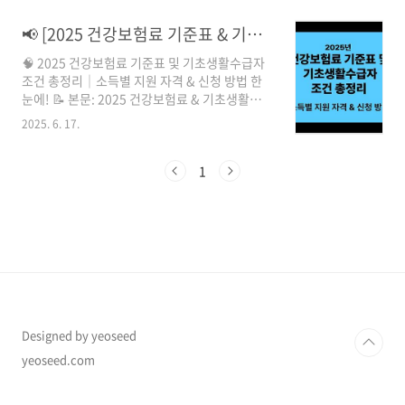
되, 소득 수준에 따라 금액을 차등 지급하는 방식
으로 설계되었습니다.🧾 민생회복지원금 지급액
📢 [2025 건강보험료 기준표 & 기초생활수급자 조건 총정리] 소득 기준부터 신청방법까지 완벽 정리!
기준구분지급 금액주요 기준소득 상위 10%15
🧠 2025 건강보험료 기준표 및 기초생활수급자
만 원건강보험료 기준 (연봉 약 7,700만 원 이상
조건 총정리｜소득별 지원 자격 & 신청 방법 한
추정)소득 하위 90%25만 원대부분의 일반 국민
눈에! 📝 본문: 2025 건강보험료 & 기초생활수
차상위 계층40만 원정부 지정 저소득 계층기초
급자 정보 완전정리🔍 1. 왜 알아야 할까?2025
생활수급자50만 원생계·의료·주거·교육급여
2025. 6. 17.
년에는 정부의 복지 지원 제도가 일부 변경될 예
수급자인구소멸지역 내 수급자52만 원전국 84
정이며, 특히 건강보험료 기준과 기초생활보장제
개 시·군 거주 수급자 👶 미성년자도 지급 대상이
도 수급 기준은 지원금 지급 여부를 결정짓는 핵
1
며, 보호자가 대리 수령하게 됩니다. 2025..
심 요소입니다.소비 쿠폰, 긴급 복지, 에너지 바우
처 등 각종 정부지원 대상은 대부분 건강보험료
기준에 따라 결정됩니다.그러므로 자신이 해당되
는지 정확히 확인하는 것이 중요합니다.📊 2.
2025 건강보험료 소득기준표 (예상치 반영)건강
보험료 기준은 매년 조정되며, 보건복지부 및 국
민건강보험공단에서 최종 발표합니다. 아래는
2025년 예상 기준입니다. (※ 단위: 원)가..
Designed by yeoseed
yeoseed.com