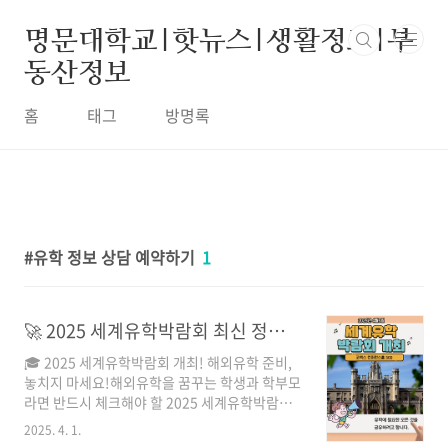
본문 바로가기
명문대학교|핫뉴스|생활정보|부
동산정보
홈
태그
방명록
유학 정보 상담 예약하기
1
🚀 2025 세계유학박람회 최신 정보! 해외유학 준비 필수 체크리스트
🎓 2025 세계유학박람회 개최! 해외유학 준비,
놓치지 마세요!해외유학을 꿈꾸는 학생과 학부모
라면 반드시 체크해야 할 2025 세계유학박람회!
최신 유학 트렌드와 장학금 정보, 학교별 입학 요
2025. 4. 1.
건까지 한 자리에서 확인할 수 있는 기회입니다.