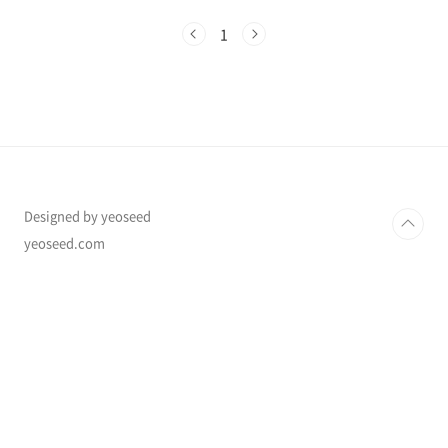
📌 이번 박람회에서는 어떤 정보를 얻을 수 있을
까요?✔ 미국, 캐나다, 영국, 호주, 유럽, 아시아
1
주요 대학 참가✔ 전문 컨설턴트 1:1 상담 가능
(입학 절차, 비자, 장학금 안내)✔ 해외 명문대 및
어학연수, 교환학생 프로그램 상세 설명회✔ 박
람회 현장 신청 시 입학 전형료 면제 & 장학금 혜
택 제공✔ 학교 등록 시 수속료 면제 & 장학금 혜
택 제공✔ 국제학교, 조기유학, 대학 입학까지 한
번에 확인!🎟 참가비 무료! 사전 등록은 필수!👉
2025 세계유학박..
Designed by yeoseed
yeoseed.com