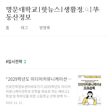
본문 바로가기
명문대학교|핫뉴스|생활정보|부
동산정보
홈
태그
방명록
입시전략
2
“2029학년도 미디어커뮤니케이션학과 진학을 위한 고등학교 선택 가이드 — 외고·자사고·일반고 중 BEST 선택은?”
진로진학정보센터바로가기 2029학년도 미디어
커뮤니케이션학과 진학을 목표로 하는 예비고1
학생 및 학부모를 위한 고등학교 선택 완벽 가이
드. 외국어고·자사고·일반고의 장단점 비교, 유
2025. 11. 11.
형별 추천 전략, 실질 준비 플랜까지 모두 담았습