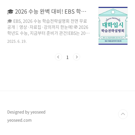
니다.🎯 1️⃣ 미디어커뮤니케이션학과에 유리한
진로 방향미디어커뮤니케이션학과는 “언론·방
🎓 2026 수능 완벽 대비! EBS 학습전략설명회 영상·자료 무료 공개
송·콘텐츠·홍보·심리·언어” 등이 융합된 학문
🎓 EBS, 2026 수능 학습전략설명회 전면 무료
입니다.그래서 대학에서는 다음 요소를 중요하게
공개｜영상·자료집·강의까지 한눈에!🧭 2026
봅니다 👇평가요소주요 포인트예시 활동국어·사
학년도 수능, 지금부터 준비가 관건!EBS는 2026
회·영어 역량논리적 사고, 비판적 글쓰기, 의사
학년도 대학수학능력시험을 준비하는 수험생과
소통 능력토론대회, 글쓰기대회, 신문활용 수업
2025. 6. 19.
학부모를 위해 ‘대입 학습전략설명회’ 영상과 자
창의적 탐구활동미디어 분석, 영상 제작, SNS 캠
료집을 전면 무료로 공개했습니다. 해당 설명회
페인 등방송부, 영상동아리, 교내신문진로탐색
는 6월 14일 EBS 본사에서 개최되었으며, EBS
1
활동미디어·저널리즘 관련 비교과 활동방송국
대표 강사진이 직접 출제 경향과 전략을 제시했
견학, 기자체험캠프 등🏫 2..
습니다.🎥 무료 공개된 ‘2026 대입 학습전략설명
회’ 구성 안내구분구성설명강사1부국어6월 모의
평가 출제 경향 분석 및 수능까지의 학습 전략윤
혜정2부수학난이도 분석 및 영역별 학습법 제시
심주석3부입시전략전형별 유불리 분석, 전략 수
립 가이드윤윤구 📌 공개일: 2025년 6월 24일📌
시청방법: EBSi 홈페이지 접속 → ..
Designed by yeoseed
yeoseed.com