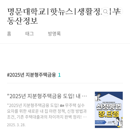
본문 바로가기
명문대학교|핫뉴스|생활정보|부
동산정보
홈
태그
방명록
2025년 지분형주택금융
1
"2025년 지분형주택금융 도입! 내 집 마련 기회 확대 – 신청 방법 & 조건 완벽 정리"
"2025년 지분형주택금융 도입! 🏡 무주택 실수
요자를 위한 새로운 내 집 마련 정책, 신청 방법과
조건, 기존 주택대출과의 차이까지 완벽 정리! 부
담 없이 주택을 소유하는 방법, 지금 확인하세요!
2025. 3. 28.
✅"🏡 2025년 ‘지분형주택금융’ 도입! 내 집 마