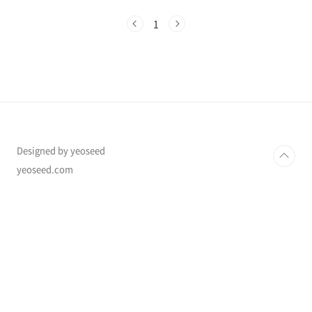
련, 이렇게 달라진다최근 정부는 무주택자의 내
집 마련을 지원하기 위해 2025년 ‘지분형주택금
1
융’ 도입을 발표했습니다. 🏡✨지분형주택금융은
소득이 부족한 실수요자도 부담을 줄이며 내 집
을 마련할 수 있는 제도로, 정부·금융기관이 주택
지분을 함께 소유하는 방식입니다.이번 글에서는
지분형주택금융이란 무엇인지, 신청 자격 및 조
건, 기존 주택금융과의 차이점 등을 표로 정리해
쉽게 설명해드릴게요! 😊1️⃣ 지분형주택금융이
란?✅ 지분형주택금융(Shared ..
Designed by yeoseed
yeoseed.com