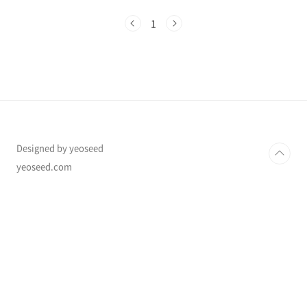
육과정 완벽 해설내신·수능 변화와 선택과목 전
략 가이드2022 개정 교육과정이 본격적으로 적
1
용되면서, 2028학년도 대학입시부터 내신 산출
방식, 수능 과목 구조, 대학 평가 요소가 크게 바
뀝니다.이 글에서는 교육부와 서울시교육청 발표
자료를 바탕으로 최신 변화 내용과 전략을 한 번
에 정리합니다.1. 2022 개정 교육과정 주요 특징
2022 개정 교육과정은 학생의 진로·적성에 맞춘
과목 선택권 확대가 핵심입니다.구분공통과목일
반선택진로선택융합선택국어공통국어..
Designed by yeoseed
yeoseed.com