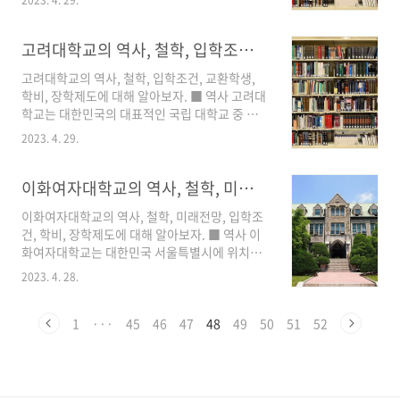
립된 양립학당을 전신으로 하고 있다. 이후 1910
지니어링 및 응용과학 등이 있다. 퀸즈대학교는
년대에 일본의 식민 지배로 인해 일시적으로 폐
20세기 초반에는 캐나다에서 가장 규모가 큰 대
교되었지만, 1946년에 다시 개교되어 현재까지
고려대학교의 역사, 철학, 입학조건, 교환학생, 학비, 장학제도
학 중 하나였으며,..
운영되고 있다. 연세대학교는 설립 당시 양립학
고려대학교의 역사, 철학, 입학조건, 교환학생,
당으로 시작하여, 이후 철도통신부 고등공업학
학비, 장학제도에 대해 알아보자. ■ 역사 고려대
교, 연세공과대학, 연세대학교로 발전해 왔다. 연
학교는 대한민국의 대표적인 국립 대학교 중 하
세대학교는 교육, 연구, 사회공헌 분야에서 우수
나로, 1905년 일본의 식민 지배하에서 개교한 조
한 성과를 내며 국내외에서 평가받고 있다. 특히,
2023. 4. 29.
선총독부고등교육포장학교를 전신으로 하고 있
의과대학, 치과대학, 법학전문대학원, 경영대학
다. 이 학교는 처음에는 대한제국의 엘리트 계층
원, 국제학부 등이 세계적인 수준의 교육과 연구
양성을 목적으로 설립되었다. 그러나 조선총독부
이화여자대학교의 역사, 철학, 미래전망, 입학조건, 학비, 장학제도
를 이끌어내고 있다. 연세대학교는 대한민국의
고등교육포장학교에서는 대한제국을 지배하던
교육계와 학..
이화여자대학교의 역사, 철학, 미래전망, 입학조
일본의 지배 체제를 유지하기 위해 일본식 교육
건, 학비, 장학제도에 대해 알아보자. ■ 역사 이
체계와 일본어가 강제로 적용되었다. 이에 학생
화여자대학교는 대한민국 서울특별시에 위치한
들은 이에 반발하며, 1919년 3월 1일 만세운동
여성 전문대학이다. 1886년 미국 선교사인 메리
을 통해 국내의 민주주의 운동과 연계하여 일제
2023. 4. 28.
스크랜튼이 한인 여성을 위해 한국 최초의 여성
강점기에 있어 학생 운동의 중심지가 되었다. 해
교육기관인 이화학당을 창립한 것이 그 시작이
방 이후에는 조선총독부고등교육포장학교는 국
다. 이후 1910년 이화학교로 개칭되었고, 1946
1
···
45
46
47
48
49
50
51
52
립고려대학교로 개칭되었고, 국내 대학교의 중심
년 대학으로 승격하였다. 이화여자대학교는 대한
적인 역할을 하게 되었다...
민국 최초이자 유일하게 여성 대학으로서, 현재
는 교육, 인문사회, 자연과학 등 다양한 분야에서
국내외에서 높은 평가를 받고 있다. 이화여자대