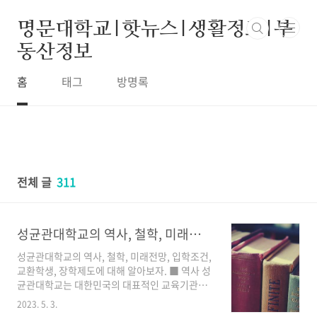
본문 바로가기
명문대학교|핫뉴스|생활정보|부
동산정보
홈
태그
방명록
전체 글
311
성균관대학교의 역사, 철학, 미래전망, 입학조건, 교환학생, 장학제도
성균관대학교의 역사, 철학, 미래전망, 입학조건,
교환학생, 장학제도에 대해 알아보자. ■ 역사 성
균관대학교는 대한민국의 대표적인 교육기관으
로, 역사적인 배경과 함께 교육의 중심지로 자리
2023. 5. 3.
잡고 있다. 이번에는 성균관대학교의 역사에 대