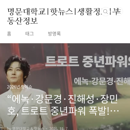
본문 바로가기
명문대학교|핫뉴스|생활정보|부
동산정보
홈
태그
방명록
2026년 핫이슈
“에녹·강문경·진해성·장민
호, 트로트 중년파워 폭발!
‘트로트 4대천왕’ 준결선 진
by 명문대학교 & 핫뉴스
2025. 11. 7.