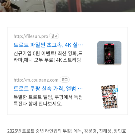
출과 한일가왕전 실황까지 완
벽 정리”
http://filesun.pro
광고
트로트 파일썬 초고속, 4K 실시
간 보기!
신규가입 0원 이벤트! 최신 영화,드
라마,애니 모두 무료! 4K 스트리밍
http://m.coupang.com
광고
트로트 쿠팡 실속 가격, 앨범 구
매 만족
특별한 트로트 앨범, 쿠팡에서 독점
특전과 함께 만나보세요.
2025년 트로트 중년 라인업의 부활! 에녹, 강문경, 진해성, 장민호