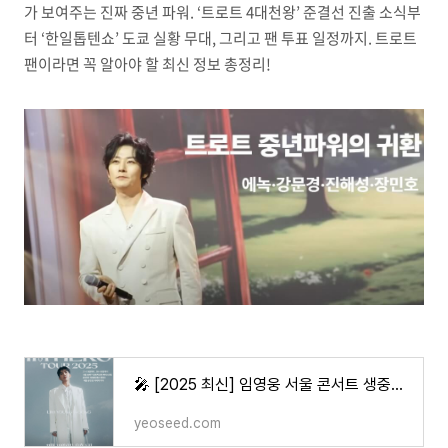
가 보여주는 진짜 중년 파워. ‘트로트 4대천왕’ 준결선 진출 소식부
터 ‘한일톱텐쇼’ 도쿄 실황 무대, 그리고 팬 투표 일정까지. 트로트
팬이라면 꼭 알아야 할 최신 정보 총정리!
🎤 [2025 최신] 임영웅 서울 콘서트 생중계 확정｜티빙 독점 공개 & 암표 근절 이슈까지 총정리
yeoseed.com