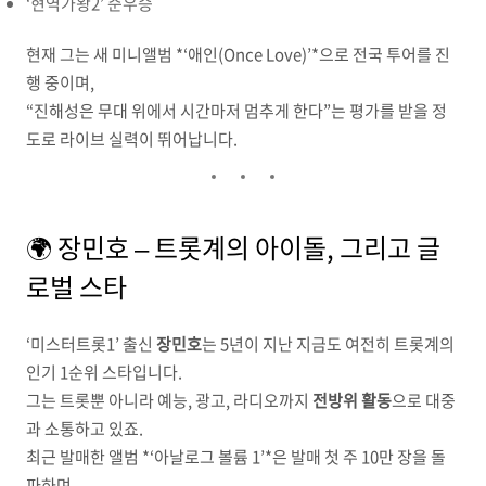
‘현역가왕2’ 준우승
현재 그는 새 미니앨범 *‘애인(Once Love)’*으로 전국 투어를 진
행 중이며,
“진해성은 무대 위에서 시간마저 멈추게 한다”는 평가를 받을 정
도로 라이브 실력이 뛰어납니다.
🌍 장민호 – 트롯계의 아이돌, 그리고 글
로벌 스타
‘미스터트롯1’ 출신
장민호
는 5년이 지난 지금도 여전히 트롯계의
인기 1순위 스타입니다.
그는 트롯뿐 아니라 예능, 광고, 라디오까지
전방위 활동
으로 대중
과 소통하고 있죠.
최근 발매한 앨범 *‘아날로그 볼륨 1’*은 발매 첫 주 10만 장을 돌
파하며