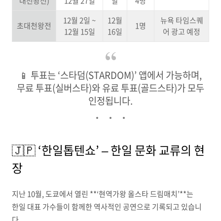
대천왕전)
12월 27일
말
4명
12월 2일 ~
12월
뉴욕 타임스퀘
초대천왕전
1명
12월 15일
16일
어 광고 예정
📱 투표는 ‘스타덤(STARDOM)’ 앱에서 가능하며,
무료 투표(실버스타)와 유료 투표(골드스타)가 모두
인정됩니다.
🇯🇵 ‘한일톱텐쇼’ – 한일 문화 교류의 현
장
지난 10월, 도쿄에서 열린 **‘현역가왕 올스타 드림매치’**는
한일 대표 가수들이 함께한 역사적인 공연으로 기록되고 있습니
다.