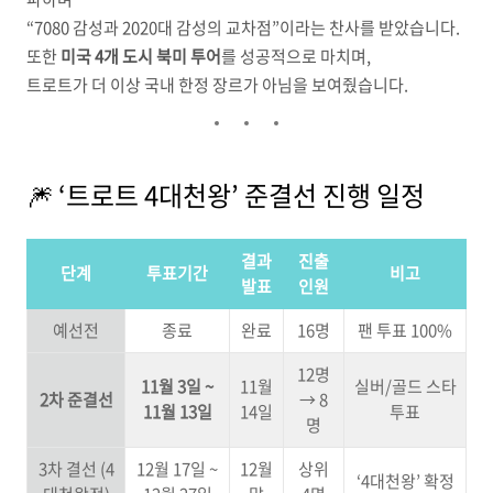
“7080 감성과 2020대 감성의 교차점”이라는 찬사를 받았습니다.
또한
미국 4개 도시 북미 투어
를 성공적으로 마치며,
트로트가 더 이상 국내 한정 장르가 아님을 보여줬습니다.
🎆 ‘트로트 4대천왕’ 준결선 진행 일정
결과
진출
단계
투표기간
비고
발표
인원
예선전
종료
완료
16명
팬 투표 100%
12명
11월 3일 ~
11월
실버/골드 스타
2차 준결선
→ 8
11월 13일
14일
투표
명
3차 결선 (4
12월 17일 ~
12월
상위
‘4대천왕’ 확정