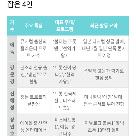
잡은 4인
가
대표 무대/
주요 특징
최근 활동 요약
수
프로그램
뮤지컬 출신의
‘불타는 트롯
일본 디지털 싱글 발매,
에
올라운더 트로
맨’, ‘현역가
내년 2월 일본 단독 콘서
녹
트 가수
왕2’
트 예정
강
판소리 전공 출
‘트롯신이 떴
폭발적 고음과 꺾기로
문
신, ‘뽕신’으로
다2’, ‘현역
팬심 장악
경
불림
가왕2’
진
‘트롯 전국체
정통 트로트의
미니앨범 ‘애인’ 발매,
해
전’, ‘미스터
끝판왕
전국 콘서트 투어 진행
성
트롯2’
장
‘미스터트롯
아이돌 출신 만
‘아날로그 볼륨1’ 앨범
민
1’, 예능·광
능 엔터테이너
초동 10만장 돌파
호
고 다수