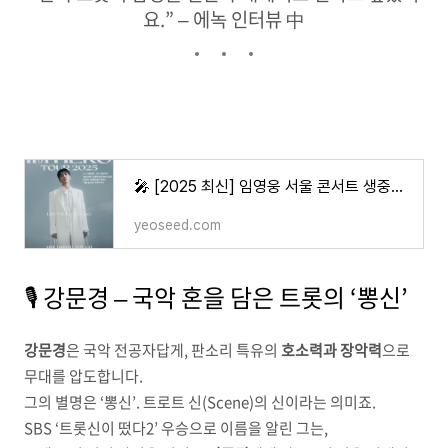
요.” – 에녹 인터뷰 中
🎤 [2025 최신] 임영웅 서울 콘서트 생중계 확정｜티빙 독점 공개 & 암표 근절 이슈까지 총정리
yeoseed.com
🎙 강문경 – 국악 혼을 담은 트롯의 ‘뽕신’
강문경
은 국악 전공자답게, 판소리 특유의
호소력과 장악력
으로
무대를 압도합니다.
그의 별명은 ‘뽕신’. 트로트 신(Scene)의 신이라는 의미죠.
SBS ‘트롯신이 떴다2’ 우승으로 이름을 알린 그는,