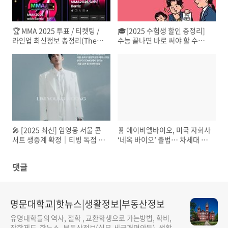
🏆 MMA 2025 투표 / 티켓팅 /
🎓[2025 수험생 할인 총정리]
라인업 최신정보 총정리(The
수능 끝나면 바로 써야 할 수험
17th Melon Music Awards)
표 혜택 리스트
🎤 [2025 최신] 임영웅 서울 콘
🧬 에이비엘바이오, 미국 자회사
서트 생중계 확정｜티빙 독점 공
‘네옥 바이오’ 출범… 차세대 이
개 & 암표 근절 이슈까지 총정리
중항체 ADC 신약 개발 본격화
댓글
명문대학교|핫뉴스|생활정보|부동산정보
유명대학들의 역사, 철학 , 교환학생으로 가는방법, 학비,
장학제도, 핫뉴스, 부동산정보(실무,세금개편안등), 생활