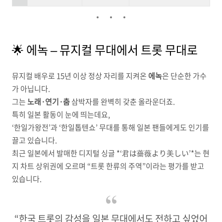
🌟 에녹 – 뮤지컬 무대에서 트롯 무대로
뮤지컬 배우로 15년 이상 정상 자리를 지켜온
에녹
은 단순한 가수
가 아닙니다.
그는
노래·연기·춤
삼박자를 완벽히 갖춘 올라운더죠.
특히 일본 활동이 눈에 띄는데요,
‘한일가왕전’과 ‘한일톱텐쇼’ 무대를 통해 일본 팬들에게도 인기를
끌고 있습니다.
최근 일본에서 발매한 디지털 싱글 *‘君は薔薇より美しい’*는 현
지 차트 상위권에 오르며 “트롯 한류의 주역”이라는 평가를 받고
있습니다.
“한국 트롯의 감성을 일본 무대에서도 전하고 싶었어