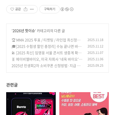
공감
구독하기
'
2026년 핫이슈
' 카테고리의 다른 글
🏆 MMA 2025 투표 / 티켓팅 / 라인업 최신정보
2025.11.18
총정리(The 17th Melon Music Awards)
🎓[2025 수험생 할인 총정리] 수능 끝나면 바로
2025.11.12
(0)
써야 할 수험표 혜택 리스트
🎤 [2025 최신] 임영웅 서울 콘서트 생중계 확정
2025.11.07
(0)
｜티빙 독점 공개 & 암표 근절 이슈까지 총정리
🧬 에이비엘바이오, 미국 자회사 ‘네옥 바이오’ 출
2025.11.06
범… 차세대 이중항체 ADC 신약 개발 본격화
(0)
2025년 민생회2차 소비쿠폰 신청방법·지급 일
2025.09.25
(0)
정·사용처 및 대상자 종합 안내
(0)
관련글