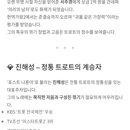
오랜 무명 시절 자신을 믿어준
서주경
에게 상금 1억 원을 건네며
‘의리의 남자’로도 화제가 되었습니다.
현역가왕2에서는 준결승까지 오르며 “괴물 같은 가창력”이라는
평가를 받았습니다.
그의 특유의 꺾기 창법과 고음은 트로트의 정수를 보여줍니다.
💎 진해성 – 정통 트로트의 계승자
‘포스트 나훈아’로 불리는
진해성
은 전통 트로트의 정통성을 잇는
대표주자입니다.
그의 노래에는
묵직한 저음과 구성진 꺾기
가 절묘하게 어우러집니
다.
KBS ‘트롯 전국체전’ 우승
TV조선 ‘미스터트롯2’ 3위