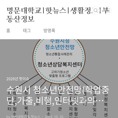
본문 바로가기
명문대학교|핫뉴스|생활정보|부
동산정보
홈
태그
방명록
2026년 핫이슈
수원시 청소년안전망(학업중
단,가출,비행,인터넷과의존
등 위기청소년에게 맞춤형서
by 명문대학교 & 핫뉴스
2023. 10. 16.