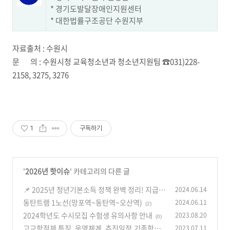
* 경기도발달장애인지원센터
* 대한법률구조공단 수원지부
자료출처 : 수원시
문 의 : 수원시청 교육청소년과 청소년지원팀 ☎031)228-
2158, 3275, 3276
1
구독하기
'
2026년 핫이슈
' 카테고리의 다른 글
📌 2025년 청년기본소득 정책 완벽 정리! 지급
2024.06.14
대상 및 신청 방법
동탄트램 1노선(망포역~동탄역~오산역)
2024.06.11
(0)
(2)
2024학년도 수시모집 수험생 유의사항 안내
2023.08.20
(0)
고교학점제 특징, 운영체계, 추진일정,기존학년
2023.07.11