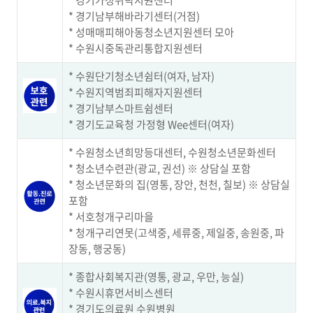
* 경기가정위탁지원센터
* 경기남부해바라기센터(거점)
* 성매매피해아동청소년지원센터 모아
* 수원시중독관리통합지원센터
* 수원단기청소년쉼터(여자, 남자)
* 수원지역범죄피해자지원센터
* 경기남부스마트쉼센터
* 경기도교육청 가정형 Wee센터(여자)
* 수원청소년희망등대센터, 수원청소년문화센터
* 청소년수련관(광교, 권선) ※ 상담실 포함
* 청소년문화의 집(영통, 장안, 천천, 칠보) ※ 상담실
포함
* 서호청개구리마을
* 청개구리연못(고색중, 세류중, 제일중, 송원중, 파
장동, 행궁동)
* 종합사회복지관(영통, 광교, 우만, 능실)
* 수원시휴먼서비스센터
* 경기도의료원 수원병원