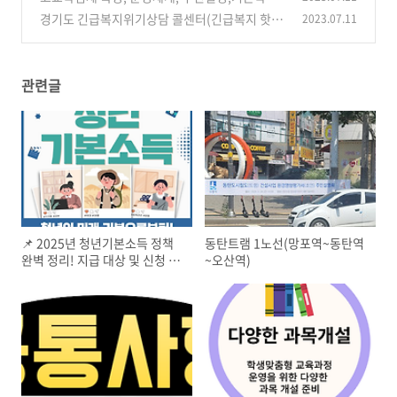
제와 비교
경기도 긴급복지위기상담 콜센터(긴급복지 핫라
2023.07.11
(0)
인)
(0)
관련글
📌 2025년 청년기본소득 정책
동탄트램 1노선(망포역~동탄역
완벽 정리! 지급 대상 및 신청 방
~오산역)
법