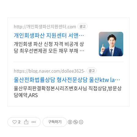
http://개인회생파산지원센터.com
광고
개인회생파산 지원센터 서앤율
빚탕감 모든 채무 해결
개인회생 파산 신청 자격 비공개 상
담 최우선변제권 모든 채무 부채 해
결
https://blog.naver.com/dollee3625-
광고
울산전화법률상담 형사전문상담 울산ktw law
변호사님
울산무죄판결확정본시리즈변호사님 직접상담,방문상
담예약,ARS
2
구독하기