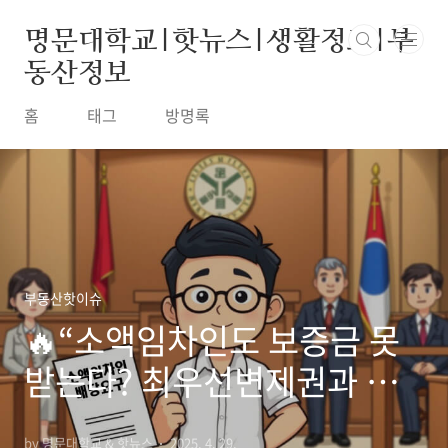
본문 바로가기
명문대학교|핫뉴스|생활정보|부
동산정보
홈
태그
방명록
부동산핫이슈
🔥“소액임차인도 보증금 못
받는다? 최우선변제권과 배
당요구 기한 핵심정리!”
by 명문대학교 & 핫뉴스
2025. 4. 29.