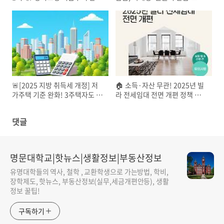
정리 (광교 A17 청약정보 포함)
1분만에 2500억 돌려받는 방법
🚨[2025 지방 취득세 개정] 저
🏠 소득·자산 무관! 2025년 빌
가주택 기준 완화! 3주택자도 세
라 전세임대 전면 개편 정책 완
금 부담 ‘뚝’ — 지금이 매수 타이
벽 정리
밍?
댓글
명문대학교|핫뉴스|생활정보|부동산정보
유명대학들의 역사, 철학 , 교환학생으로 가는방법, 학비,
장학제도, 핫뉴스, 부동산정보(실무,세금개편안등), 생활
정보 꿀팁!
구독하기