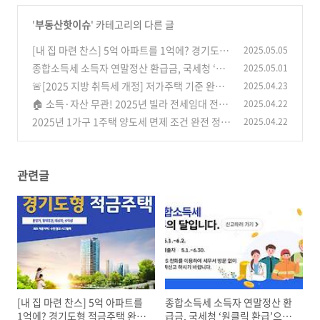
'
부동산핫이슈
' 카테고리의 다른 글
[내 집 마련 찬스] 5억 아파트를 1억에? 경기도형
2025.05.05
적금주택 완전 정리 (광교 A17 청약정보 포함)
종합소득세 소득자 연말정산 환급금, 국세청 ‘원
2025.05.01
클릭 환급’으로 1분만에 2500억 돌려받는 방법
(1)
🚨[2025 지방 취득세 개정] 저가주택 기준 완화!
2025.04.23
3주택자도 세금 부담 ‘뚝’ — 지금이 매수 타이
(2)
🏠 소득·자산 무관! 2025년 빌라 전세임대 전면
2025.04.22
밍?
개편 정책 완벽 정리
(1)
2025년 1가구 1주택 양도세 면제 조건 완전 정
2025.04.22
(1)
리: 보유기간, 거주요건 최신 기준 안내
(0)
관련글
[내 집 마련 찬스] 5억 아파트를
종합소득세 소득자 연말정산 환
1억에? 경기도형 적금주택 완전
급금, 국세청 ‘원클릭 환급’으로