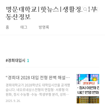
본문 바로가기
명문대학교|핫뉴스|생활정보|부
동산정보
홈
태그
방명록
경희대입시
1
“경희대 2028 대입 전형 완벽 해설 – 학종·정시 이원화 전략과 수능·내신 반영 변화 총정리”
경희대학교가 2028학년도 대학입시안을 공개했
습니다. 네오르네상스전형의 면접형·서류형 이
원화, 정시 수능형·수능·학생부형 분리, 성취평
가제 반영 등 대대적인 변화가 예고됩니다. 현 고
2025. 9. 26.
1 수험생과 학부모를 위한 맞춤형 대비 전략을 정