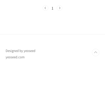
하고 문화 생활을 즐겨보세요!"🎭 청년 문화예술
패스 2025 총정리 | 신청 방법, 혜택, 사용 기한✅
1
청년 문화예술패스는 2006년생을 대상으로 공
연·전시·뮤지컬 등을 관람할 수 있도록 포인트
를 제공하는 정부 지원 사업입니다. 2024년 3월
기준, 총 8만 201명이 발급받았으며, 이는 전체
지원 대상자의 **50.1%**에 해당합니다. 사용
기한은 올해 12월 31일까지이며, 공식 누리집에
서 신청 가능합니다.📌 청년 문화예술패스란?항
목내용대상2006년생 (..
Designed by yeoseed
yeoseed.com